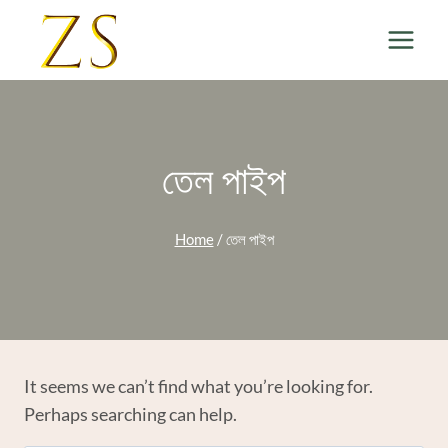
Skip
to
content
তেল পাইপ
Home
/
তেল পাইপ
It seems we can’t find what you’re looking for.
Perhaps searching can help.