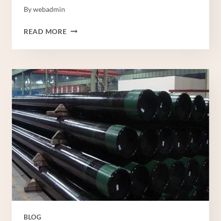
By
webadmin
সাধারণ
READ MORE
তেল
আবরণ
সামগ্রীর
মৌলিক
তুলনামূলক
মূল্যায়ন
BLOG