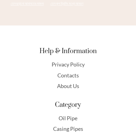
তেল ছড়ানো আদালতের মামলা
তেল কূপ ড্রিলিং মধ্যে আবরণ
Help & Information
Privacy Policy
Contacts
About Us
Category
Oil Pipe
Casing Pipes