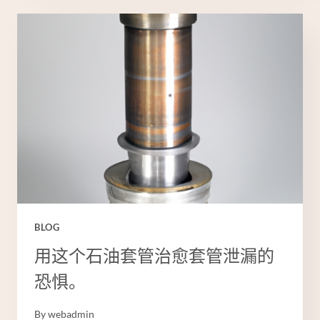
管
的
未
来
已
来，
你
支
持
吗？
BLOG
用这个石油套管治愈套管泄漏的
恐惧。
By
webadmin