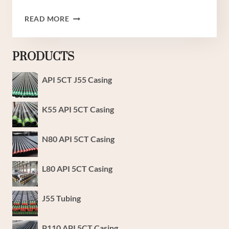
用
READ MORE
这
个
石
PRODUCTS
油
套
API 5CT J55 Casing
管
治
K55 API 5CT Casing
愈
套
管
N80 API 5CT Casing
泄
漏
L80 API 5CT Casing
的
恐
惧。
J55 Tubing
P110 API 5CT Casing