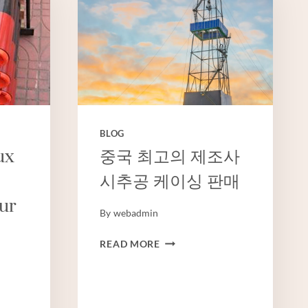
PRIX
BLOG
ux
중국 최고의 제조사
시추공 케이싱 판매
eur
By
webadmin
중
READ MORE
국
최
고
의