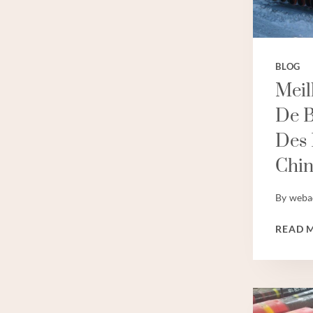
BLOG
Meil
De B
Des 
Chi
By
weba
READ 