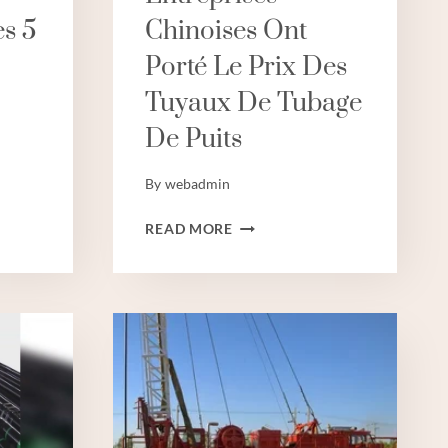
es 5
Chinoises Ont
Porté Le Prix Des
Tuyaux De Tubage
De Puits
By
webadmin
LES
READ MORE
MEILLEURES
ENTREPRISES
CHINOISES
ONT
PORTÉ
LE
PRIX
DES
TUYAUX