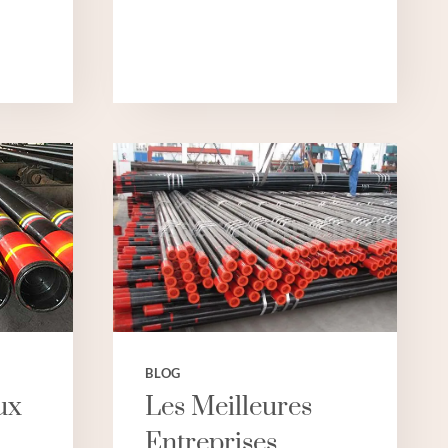
TUYAU
DE
BOÎTIER
DE
GROSSISTE
EN
CHINE
6
POUCES
BLOG
ux
Les Meilleures
Entreprises