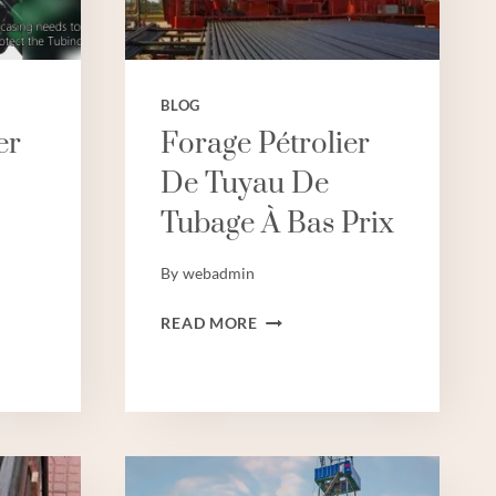
DE
TUBAGE
DE
PUITS
BLOG
er
Forage Pétrolier
De Tuyau De
Tubage À Bas Prix
By
webadmin
FORAGE
READ MORE
PÉTROLIER
DE
TUYAU
DE
TUBAGE
E
À
BAS