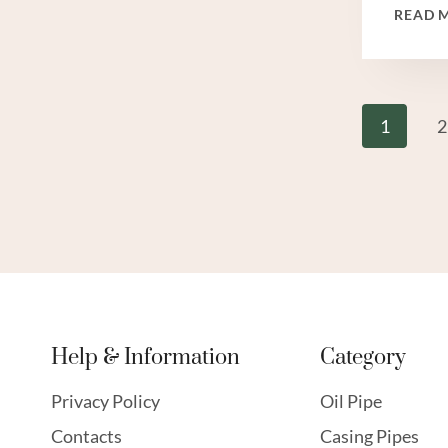
READ 
Page
1
2
Navi
Help & Information
Category
Privacy Policy
Oil Pipe
Contacts
Casing Pipes