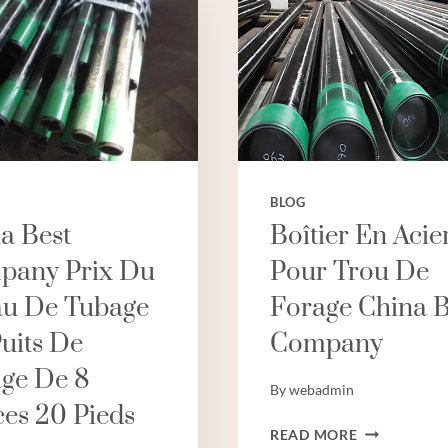
BLOG
a Best
Boîtier En Acie
pany Prix Du
Pour Trou De
au De Tubage
Forage China B
uits De
Company
ge De 8
By
webadmin
es 20 Pieds
BOÎTIER
READ MORE