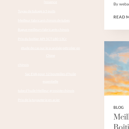
l'essence
By
weba
Tuyau de tubage à 5 puits
READ 
Meilleur fabricant chinois de tubes
Bague meilleurs fabricants chinois
Prix du boîtier API 5CT L80 13Cr
étude de cas sur le scandale pétrolier en
Chine
chinois
Sac EVA pour 12 bouteilles d'huile
essentielle
tube d'huile Meilleur grossiste chinois
Prix de la tuyauterie en acier
BLOG
Meil
Boît