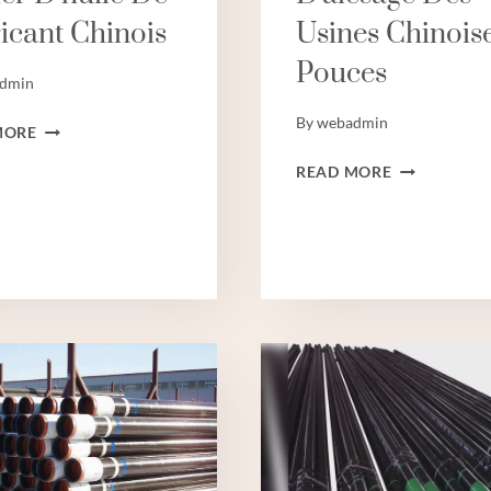
icant Chinois
Usines Chinois
Pouces
dmin
By
webadmin
MEILLEUR
MORE
TUBE
MEILLEURS
READ MORE
DE
TUYAUX
BOÎTIER
D'ALÉSAGE
D'HUILE
DES
DE
USINES
FABRICANT
CHINOISES
CHINOIS
5
POUCES