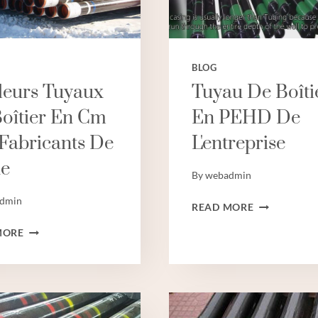
BLOG
leurs Tuyaux
Tuyau De Boîti
oîtier En Cm
En PEHD De
Fabricants De
L'entreprise
ne
By
webadmin
dmin
TUYAU
READ MORE
DE
MEILLEURS
MORE
BOÎTIER
TUYAUX
EN
DE
PEHD
BOÎTIER
DE
EN
L'ENTREPRIS
CM