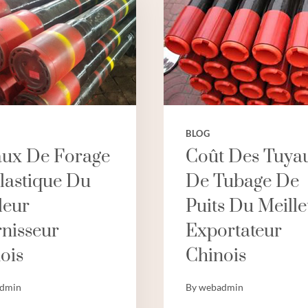
DES
FABRICANTS
DE
CHINE
BLOG
ux De Forage
Coût Des Tuya
lastique Du
De Tubage De
leur
Puits Du Meill
nisseur
Exportateur
ois
Chinois
dmin
By
webadmin