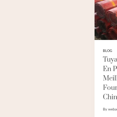
BLOG
Tuya
En P
Meil
Four
Chin
By
weba