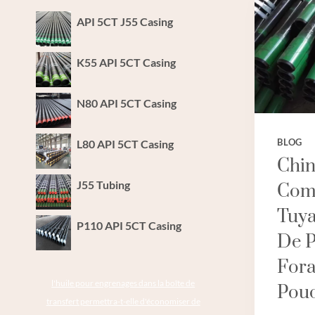
API 5CT J55 Casing
K55 API 5CT Casing
N80 API 5CT Casing
L80 API 5CT Casing
BLOG
Chin
J55 Tubing
Com
Tuy
P110 API 5CT Casing
De P
Fora
l'huile pour engrenages dans la boîte de
Pouc
transfert permettra-t-elle d'économiser de