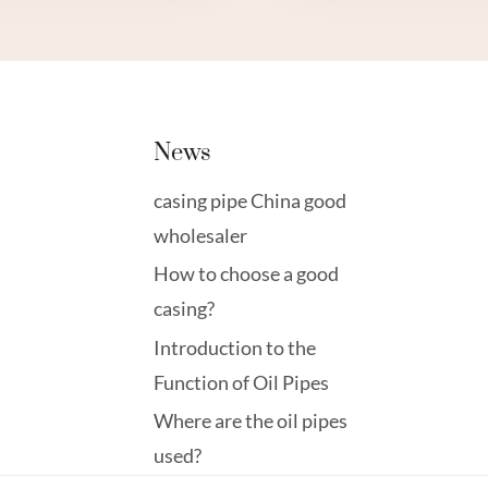
आवरण
आपूर्तिकर्ता
–
शीर्ष
5।
News
casing pipe China good
wholesaler
How to choose a good
casing?
Introduction to the
Function of Oil Pipes
Where are the oil pipes
used?