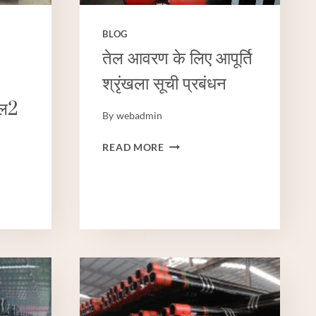
BLOG
2
तेल आवरण के लिए आपूर्ति
श्रृंखला सूची प्रबंधन
एल2
By
webadmin
तेल
READ MORE
आवरण
के
लिए
आपूर्ति
श्रृंखला
सूची
प्रबंधन