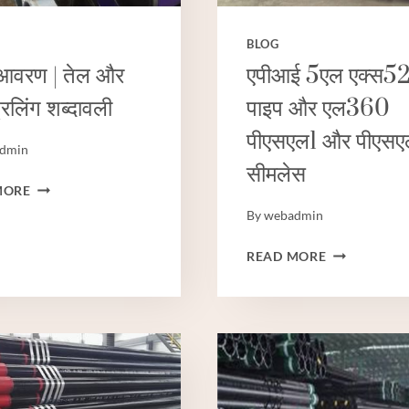
BLOG
आवरण | तेल और
एपीआई 5एल एक्स5
रिलिंग शब्दावली
पाइप और एल360
पीएसएल1 और पीएस
dmin
सीमलेस
सतह
MORE
आवरण
By
webadmin
|
तेल
एपीआई
READ MORE
और
5एल
गैस
एक्स52
ड्रिलिंग
पाइप
शब्दावली
और
एल360
पीएसएल1
और