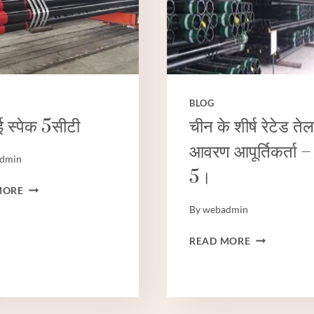
पीएसएल2
सीमलेस
BLOG
 स्पेक 5सीटी
चीन के शीर्ष रेटेड तेल
आवरण आपूर्तिकर्ता – 
dmin
5।
एपीआई
MORE
स्पेक
By
webadmin
5सीटी
चीन
READ MORE
के
शीर्ष
रेटेड
तेल