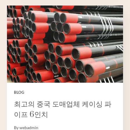
고
기
업
시
추
공
강
철
케
이
싱
BLOG
최고의 중국 도매업체 케이싱 파
이프 6인치
By
webadmin