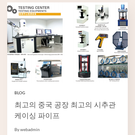
제
품
BLOG
최고의 중국 공장 최고의 시추관
케이싱 파이프
By
webadmin