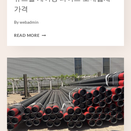
가격
By
webadmin
튜
READ MORE
브
웰
케
이
싱
파
이
프
도
매
업
체
가
격