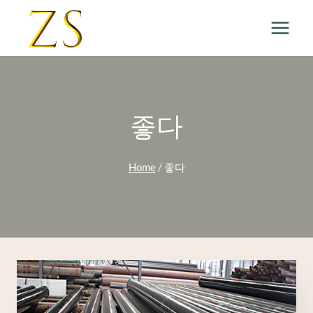
Skip
to
content
좋다
Home
/
좋다