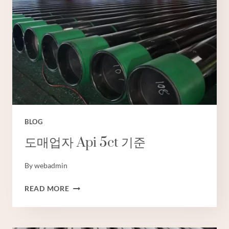
업
체
유
전
케
이
싱
크
기
BLOG
도매업자 Api 5ct 기준
By
webadmin
도
READ MORE
매
업
자