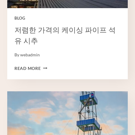
이
프
가
BLOG
격
저렴한 가격의 케이싱 파이프 석
유 시추
By
webadmin
저
READ MORE
렴
한
가
격
의
케
이
싱
파