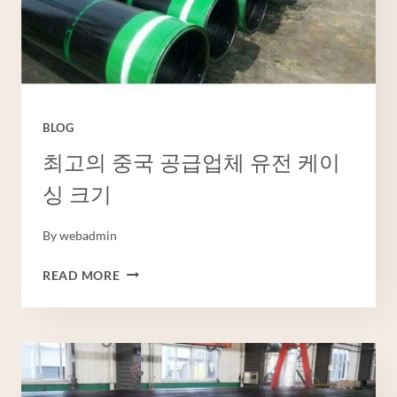
이
스
가
격
BLOG
최고의 중국 공급업체 유전 케이
싱 크기
By
webadmin
최
READ MORE
고
의
중
국
공
급