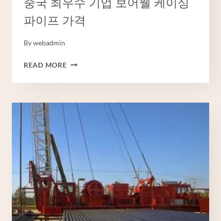
중국 최우수 기업 보어웰 케이싱
파이프 가격
By
webadmin
중
READ MORE
국
최
우
수
기
업
보
어
웰
케
이
싱
파