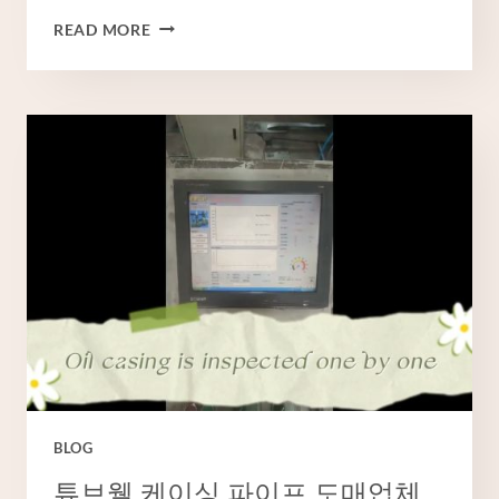
최
READ MORE
고
의
중
국
공
장
최
고
의
시
추
관
케
이
싱
파
BLOG
이
프
튜브웰 케이싱 파이프 도매업체