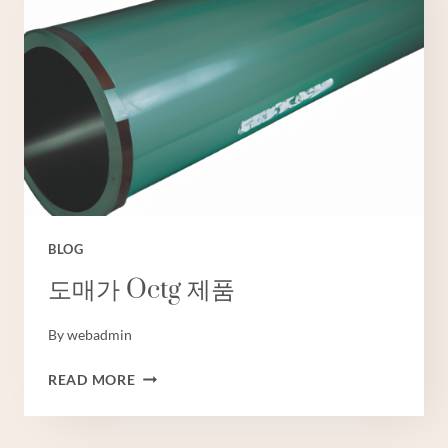
조
사
시
추
공
케
이
싱
판
매
BLOG
도매가 Octg 제품
By
webadmin
도
READ MORE
매
가
OCTG