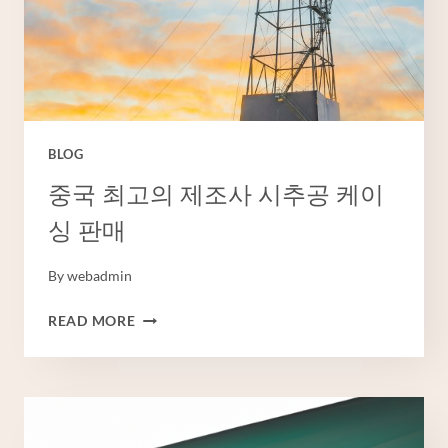
이
프
석
유
시
추
BLOG
중국 최고의 제조사 시추공 케이
싱 판매
By
webadmin
중
READ MORE
국
최
고
의
제