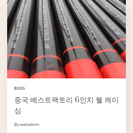
API
5CT
기
준
BLOG
중국 베스트팩토리 6인치 웰 케이
싱
By
webadmin