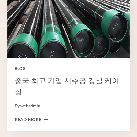
BLOG
중국 최고 기업 시추공 강철 케이
싱
By
webadmin
중
READ MORE
국
최