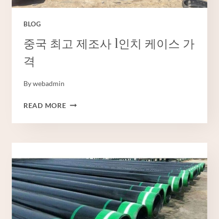
BLOG
중국 최고 제조사 1인치 케이스 가
격
By
webadmin
중
READ MORE
국
최
고
제
조
사
1
인
치
케