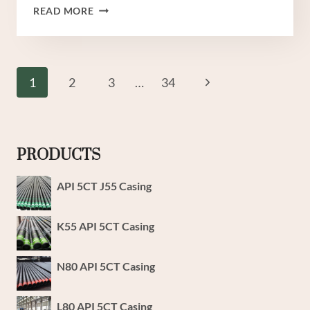
중
READ MORE
국
베
스
트
Page
Next
1
2
3
…
34
팩
Navigation
토
Page
리
6
인
PRODUCTS
치
웰
API 5CT J55 Casing
케
이
K55 API 5CT Casing
싱
N80 API 5CT Casing
L80 API 5CT Casing