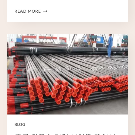
최
READ MORE
고
의
중
국
도
매
업
체
케
이
싱
파
이
프
6
인
BLOG
치