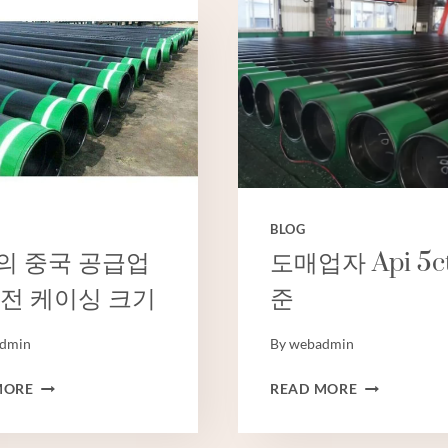
국
공
제
급
조
업
사
체
오
플
일
라
케
스
이
토
싱
시
튜
추
BLOG
브
관
의 중국 공급업
도매업자 Api 5c
유전 케이싱 크기
준
dmin
By
webadmin
최
도
MORE
READ MORE
고
매
의
업