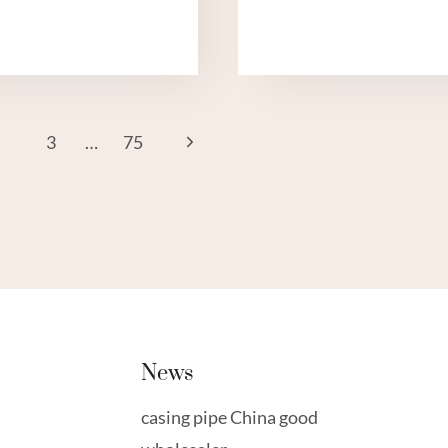
국
체
베
6
스
인
트
치
팩
우
토
물
Next
3
…
75
리
케
CSST
이
Page
gation
가
싱
스
파
배
이
관
프
News
casing pipe China good