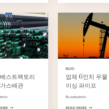
업
베
체
스
케
트
이
메
싱
이
오
커
일
관
리
형
그
제
품
BLOG
 베스트팩토리
업체 6인치 우물
t 가스배관
이싱 파이프
dmin
By
webadmin
중
업
MORE
READ MORE