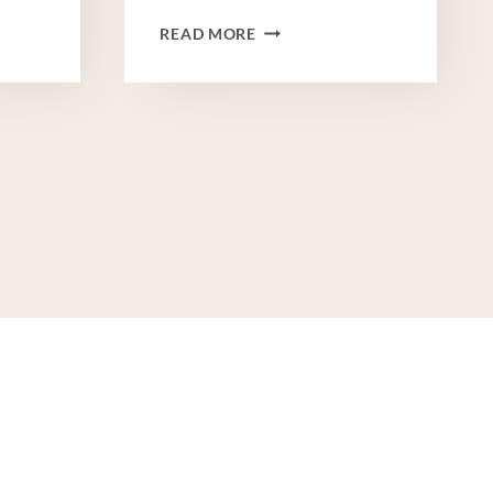
프
READ MORE
리
미
엄
원
료
를
사
용
하
는
오
일
케
이
싱
튜
빙
공