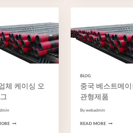
중
자
국
API
공
5CT
급
기
업
준
체
유
전
케
이
싱
BLOG
크
기
업체 케이싱 오
중국 베스트메이
리그
관형제품
dmin
By
webadmin
수
중
MORE
READ MORE
출
국