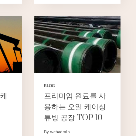
최
고
의
파
이
프
및
케
이
싱
BLOG
 케
프리미엄 원료를 사
용하는 오일 케이싱
튜빙 공장 TOP 10
By
webadmin