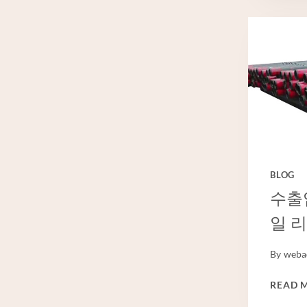
BLOG
수출
일 
By
weba
READ 