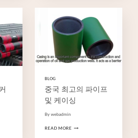
스
트
팩
토
리
6
인
치
웰
케
이
BLOG
싱
커
중국 최고의 파이프
및 케이싱
By
webadmin
중
READ MORE
국