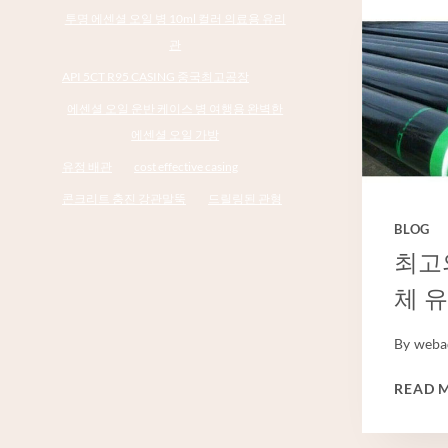
투명 에센셜 오일 병 10ml 컬러 의료용 유리
관
API 5CT R95 CASING 중국최고공장
에센셜 오일 운반 케이스 병 여행용 완벽한
에센셜 오일 가방
유정 배관
cost effective casing
콘크리트 충진 강관말뚝
드릴링된 관형
BLOG
최고
체 
By
weba
READ 