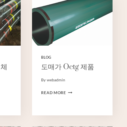
BLOG
업체
도매가 Octg 제품
By
webadmin
도
READ MORE
매
가
OCTG
제
품