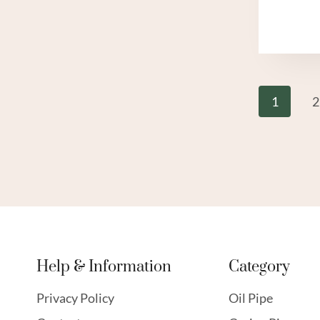
Page
1
2
Navi
Help & Information
Category
Privacy Policy
Oil Pipe