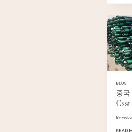
BLOG
중국
Css
By
weba
READ 