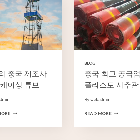
BLOG
의 중국 제조사
중국 최고 공급
 케이싱 튜브
플라스토 시추관
dmin
By
webadmin
최
중
MORE
READ MORE
고
국
의
최
중
고