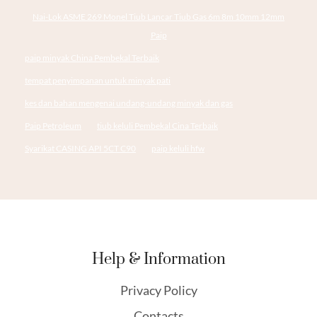
Nai-Lok ASME 269 Monel Tiub Lancar Tiub Gas 6m 8m 10mm 12mm
Paip
paip minyak China Pembekal Terbaik
tempat penyimpanan untuk minyak pati
kes dan bahan mengenai undang-undang minyak dan gas
Paip Petroleum
tiub keluli Pembekal Cina Terbaik
Syarikat CASING API 5CT C90
paip keluli hfw
Help & Information
Privacy Policy
Contacts