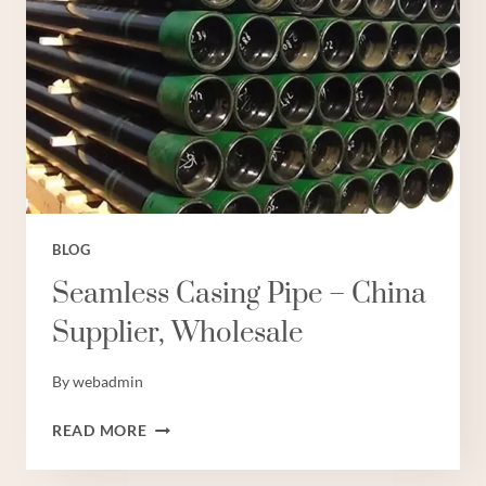
AND
GAS
BLOG
Seamless Casing Pipe – China
Supplier, Wholesale
By
webadmin
SEAMLESS
READ MORE
CASING
PIPE