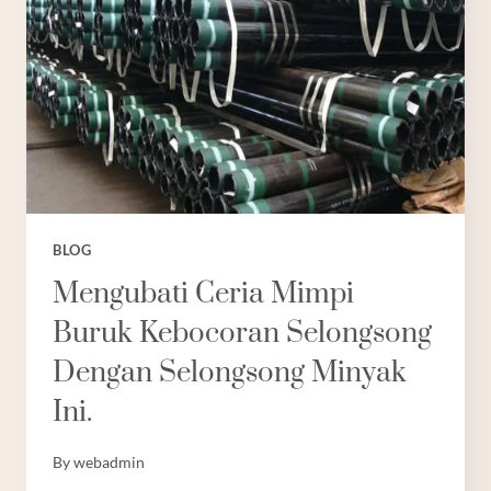
DALAM
PERSEKITARAN
YANG
MELAMPAU?
BLOG
Mengubati Ceria Mimpi
Buruk Kebocoran Selongsong
Dengan Selongsong Minyak
Ini.
By
webadmin