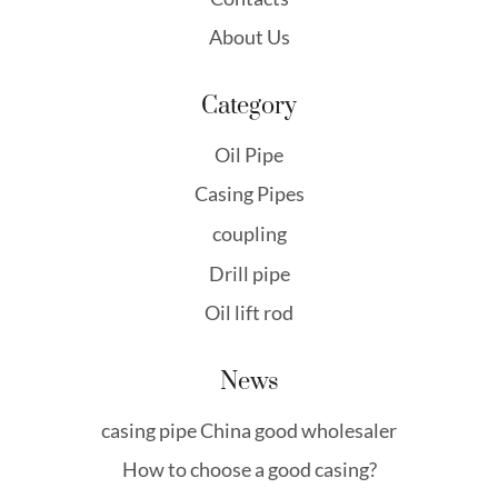
About Us
Category
Oil Pipe
Casing Pipes
coupling
Drill pipe
Oil lift rod
News
casing pipe China good wholesaler
How to choose a good casing?