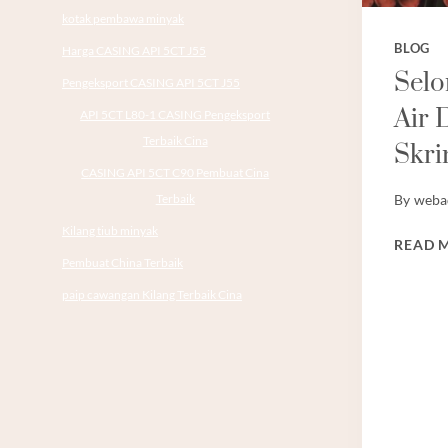
kotak pembawa minyak
BLOG
Harga CASING API 5CT J55
Selo
Pengeksport CASING API 5CT J55
Air 
API 5CT L80-1 CASING Pengeksport
Terbaik Cina
Skri
CASING API 5CT C90 Pembuat Cina
Terbaik
By
weba
Kilang tiub minyak
READ 
Pembuat China Terbaik
paip cawangan Kilang Terbaik Cina