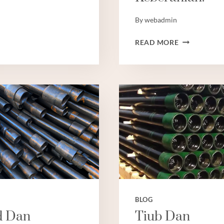
By
webadmin
SANGAT
READ MORE
CEMAS
DAN
CEMAS
SEPERTI
JUGA
TENTANG
PILIHAN
SARUNG
MINYAK?
CARI
DI
SINI
UNTUK
BLOG
KETENANG
FIKIRAN,
d Dan
Tiub Dan
KEBAHAGIA