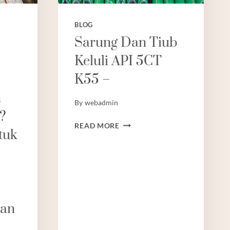
BLOG
Sarung Dan Tiub
Keluli API 5CT
K55 –
n
By
webadmin
?
SARUNG
READ MORE
tuk
DAN
TIUB
KELULI
API
5CT
K55
Dan
–