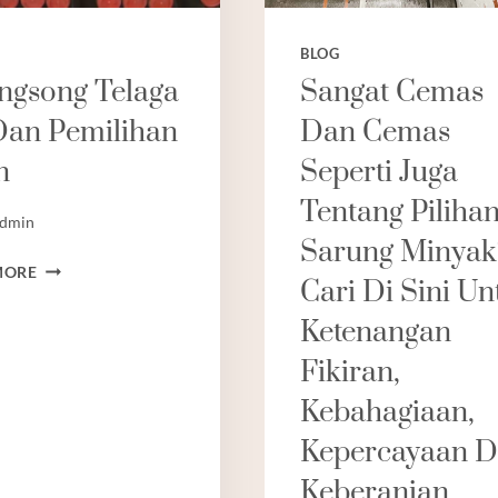
BLOG
ngsong Telaga
Sangat Cemas
Dan Pemilihan
Dan Cemas
n
Seperti Juga
Tentang Piliha
dmin
Sarung Minyak
SELONGSONG
MORE
Cari Di Sini Un
TELAGA
AIR
Ketenangan
DAN
Fikiran,
PEMILIHAN
SKRIN
Kebahagiaan,
Kepercayaan 
Keberanian.