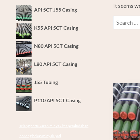
It seems we
API 5CT J55 Casing
Search
K55 API 5CT Casing
for:
N80 API 5CT Casing
L80 API 5CT Casing
J55 Tubing
P110 API 5CT Casing
selang pertukaran minyak kes pemindahan
borong bekas minyak pati