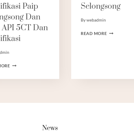
ifikasi Paip
Selongsong
KEPERCAYA
DAN
ongsong Dan
By
webadmin
KEBERANIA
 API 5CT Dan
TIUB
READ MORE
ifikasi
DAN
SELONGSON
dmin
GRED
MORE
DAN
SPESIFIKASI
PAIP
SELONGSONG
DAN
TIUB
API
5CT
DAN
News
SPESIFIKASI