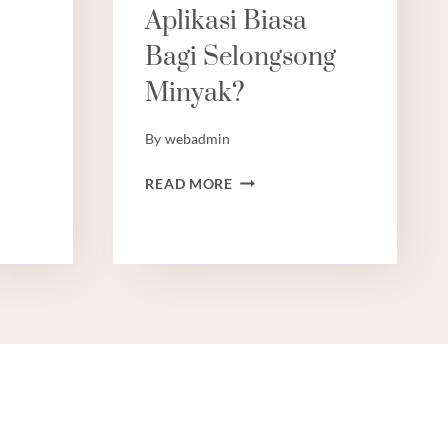
Aplikasi Biasa
AN
Bagi Selongsong
N.
Minyak?
By
webadmin
G
APAKAH
READ MORE
KAWASAN
APLIKASI
BIASA
BAGI
SELONGSONG
MINYAK?