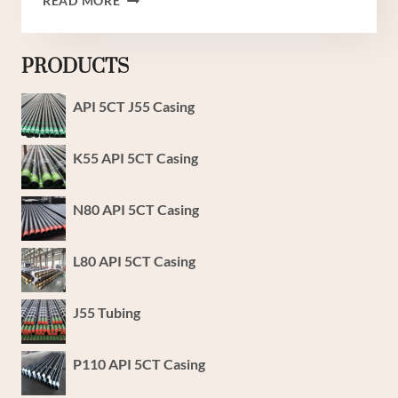
READ MORE
世
纪
油
PRODUCTS
田
出
API 5CT J55 Casing
售
套
K55 API 5CT Casing
管
N80 API 5CT Casing
L80 API 5CT Casing
J55 Tubing
P110 API 5CT Casing