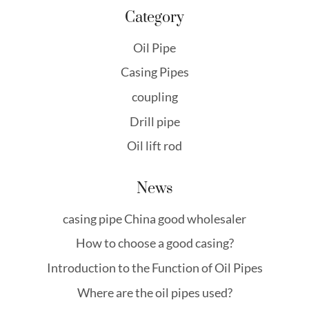
Category
Oil Pipe
Casing Pipes
coupling
Drill pipe
Oil lift rod
News
casing pipe China good wholesaler
How to choose a good casing?
Introduction to the Function of Oil Pipes
Where are the oil pipes used?