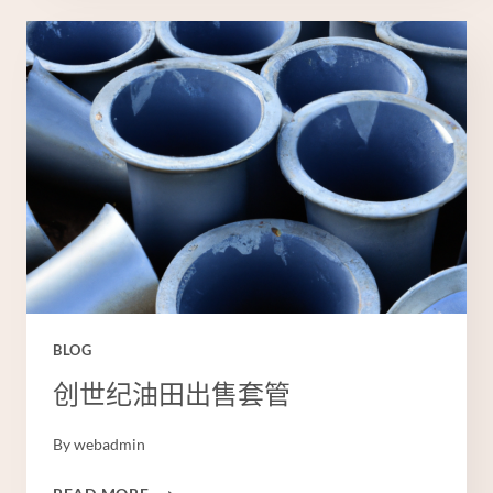
探
的
光
芒
四
射：
超
强
耐
腐
蚀
石
油
套
BLOG
管。
创世纪油田出售套管
By
webadmin
创