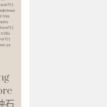
arat?{:}
нефтяных
l très
uesto
shore?{:}
tr}Bu
or?{:}
neo ya
ng
ore
这种石