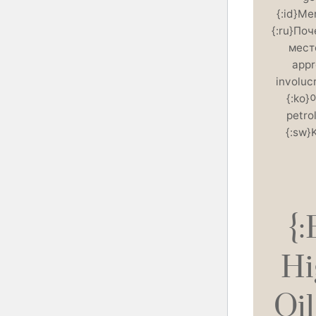
{:id}Me
{:ru}По
место
appr
involucr
{:ko
petro
{:sw}
{
Hi
Oi