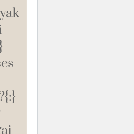
yak
i
}
ses
{:}
g
ai