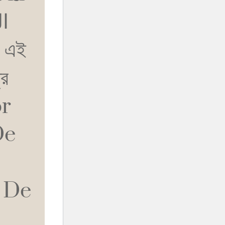
ا
রে
or
De
 De