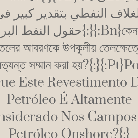
لغلاف النفطي بتقدير كبير في
حقول النفط ال{:}{:bn}কেন এই
েলের আবরণকে উপকূলীয় তেলক্ষেত্
ত্যন্ত সম্মান করা হয়?{:}{:pt}P
ue Este Revestimento 
Petróleo É Altamente
nsiderado Nos Campos
Petróleo Onshore?{:}