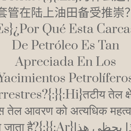
套管在陆上油田备受推崇？{
:es}¿Por Qué Esta Carca
De Petróleo Es Tan
Apreciada En Los
Yacimientos Petrolífero
restres?{:}{:hi}तटीय तेल क्षेत
इस तेल आवरण को अत्यधिक महत्व 
ाता है?{:}{:ar}لماذا يحظى هذا