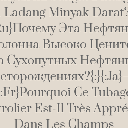
 Ladang Minyak Darat?
ru}Почему Эта Нефтя
олонна Высоко Ценит
а Сухопутных Нефтян
сторождениях?{:}{:ja}—
{:fr}Pourquoi Ce Tubag
rolier Est-Il Très Appré
Dans Les Champs