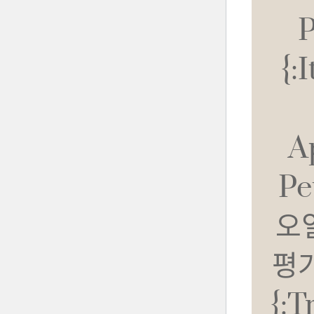
P
{:
A
Pe
오
평가
{:t