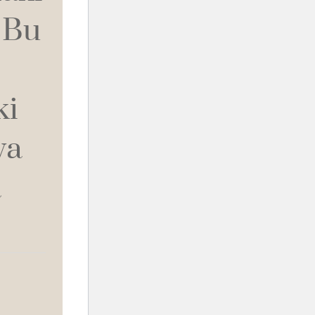
 Bu
ki
wa
a