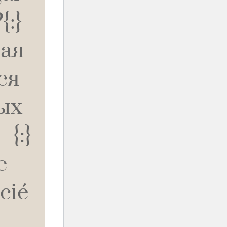
{:}
ная
ся
ых
{:}
e
cié