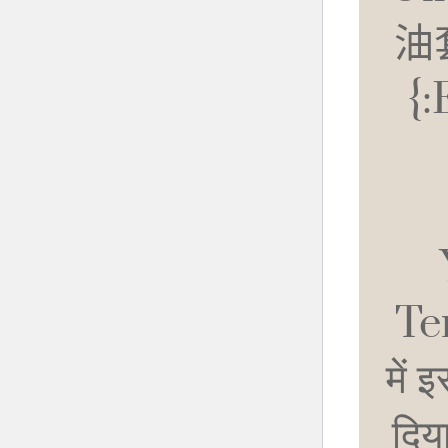
油
{
Ter
में 
दिया ज