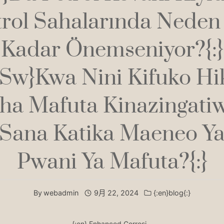
trol Sahalarında Neden
Kadar Önemseniyor?{:}
:sw}Kwa Nini Kifuko Hi
ha Mafuta Kinazingati
Sana Katika Maeneo Y
Pwani Ya Mafuta?{:}
By
webadmin
9月 22, 2024
{:en}blog{:}
{:en} Enhanced Corrosi…