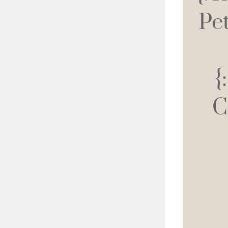
Pe
{
C