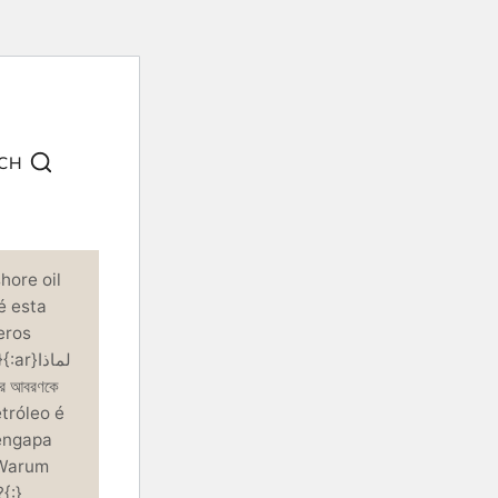
CH
hore oil
 esta
eros
r}لماذا
petróleo é
engapa
}Warum
{:}