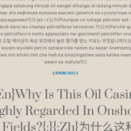
ngapa selubung minyak ini sangat dihargai di ladang minyak d
чему эта нефтяная колонна высоко ценится на сухопутных 
рождениях?{:}{:ja}—{:}{:fr}Pourquoi ce tubage pétrolier est-i
écié dans les champs pétrolifères terrestres ?{:}{:it}Perché q
o petrolifero è molto apprezzato nei giacimenti petroliferi on
}이 오일 케이싱이 육상 유전에서 높은 평가를 받는 이유는 무엇입니까?{:}{:
l kovanı kıyıdaki petrol sahalarında neden bu kadar önemseniy
Kwa nini kifuko hiki cha mafuta kinazingatiwa sana katika mae
pwani ya mafuta?{:}
{:EN}BLOG{:}
:en}Why Is This Oil Casi
ghly Regarded In Onsh
l Fields?{:}{:zh}为什么