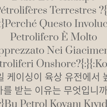
étrolifères Terrestres ?{
it}Perché Questo Involu
Petrolifero È Molto
pprezzato Nei Giacimen
troliferi Onshore?{:}{:k
일 케이싱이 육상 유전에서 
를 받는 이유는 무엇입니까?
r}Bu Petrol Kovanı Kıyı