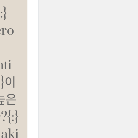
:}
cro
ti
o}이
높은
{:}
daki