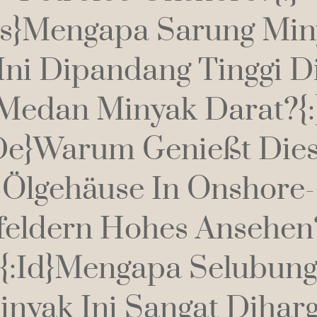
ms}Mengapa Sarung Min
Ini Dipandang Tinggi D
Medan Minyak Darat?{:
de}Warum Genießt Die
Ölgehäuse In Onshore-
feldern Hohes Ansehen?
{:id}Mengapa Selubun
inyak Ini Sangat Diharg