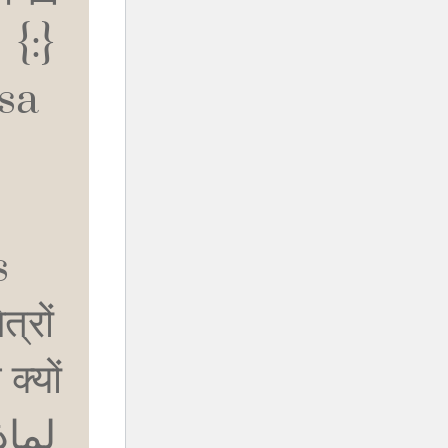
:}
sa
s
्रों
क्यों