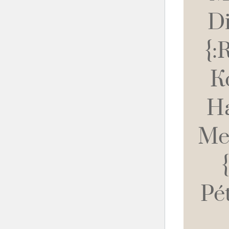
Di
{:
К
Н
Ме
Pét