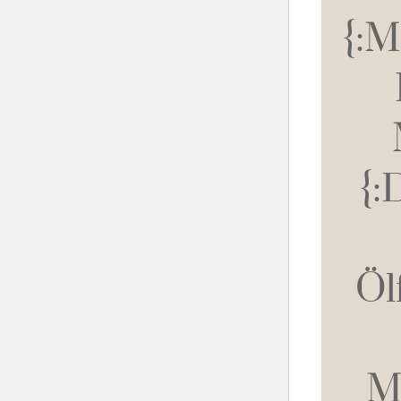
{:
{:
Öl
M