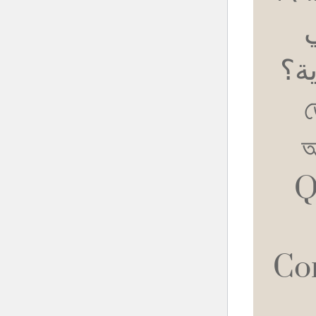
برية؟
ত
অ
Q
Co