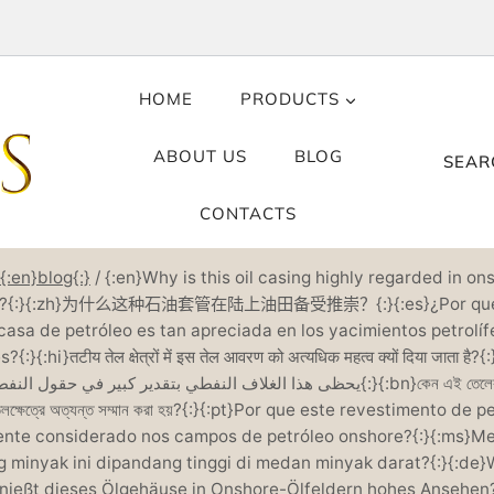
HOME
PRODUCTS
ABOUT US
BLOG
SEAR
CONTACTS
{:en}blog{:}
/
{:en}Why is this oil casing highly regarded in ons
ds?{:}{:zh}为什么这种石油套管在陆上油田备受推崇？{:}{:es}¿Por qué
casa de petróleo es tan apreciada en los yacimientos petrolíf
:}{:hi}तटीय तेल क्षेत्रों में इस तेल आवरण को अत्यधिक महत्व क्यों दिया जाता है?{:}{:a
يحظى هذا الغلاف النفطي بتقدير كبير في حقول ال{:}{:bn}কেন এই তেলের আবরণকে
তেলক্ষেত্রে অত্যন্ত সম্মান করা হয়?{:}{:pt}Por que este revestimento de 
ente considerado nos campos de petróleo onshore?{:}{:ms}M
g minyak ini dipandang tinggi di medan minyak darat?{:}{:de
nießt dieses Ölgehäuse in Onshore-Ölfeldern hohes Ansehen?