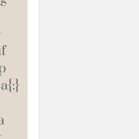
}
f
p
a{:}
а
х