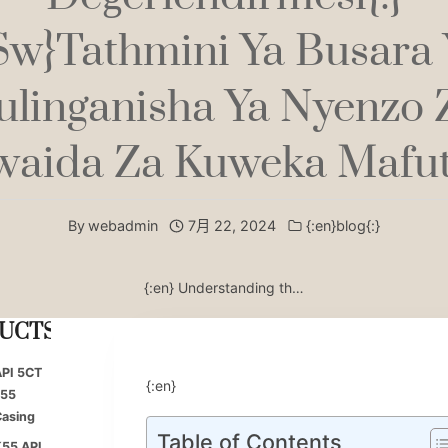
:sw}Tathmini Ya Busara 
ulinganisha Ya Nyenzo 
aida Za Kuweka Mafuta
By
webadmin
7月 22, 2024
{:en}blog{:}
{:en} Understanding th…
UCTS
PI 5CT
{:en}
J55
asing
Table of Contents
55 API