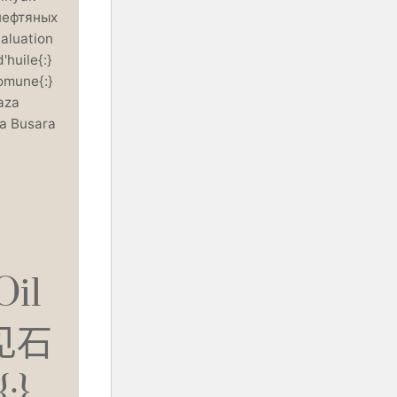
нефтяных
uation
huile{:}
comune{:}
aza
ya Busara
Oil
常见石
}