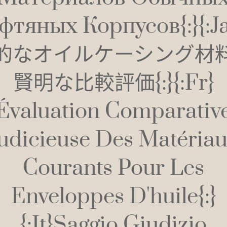
фтяных Корпусов{:}{:j
的なオイルケーシング材
賢明な比較評価{:}{:fr}
Évaluation Comparativ
udicieuse Des Matéria
Courants Pour Les
Enveloppes D'huile{:}
{:it}Saggio Giudizio