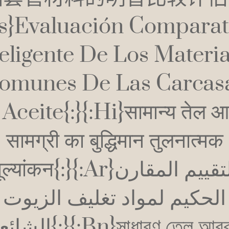
es}Evaluación Comparat
teligente De Los Materia
omunes De Las Carcas
Aceite{:}{:hi}सामान्य तेल 
सामग्री का बुद्धिमान तुलनात्मक
ल्यांकन{:}{:ar}التقييم المقارن
الحكيم لمواد تغليف الزيوت
ال{:}{:bn}সাধারণ তেল আবরণ