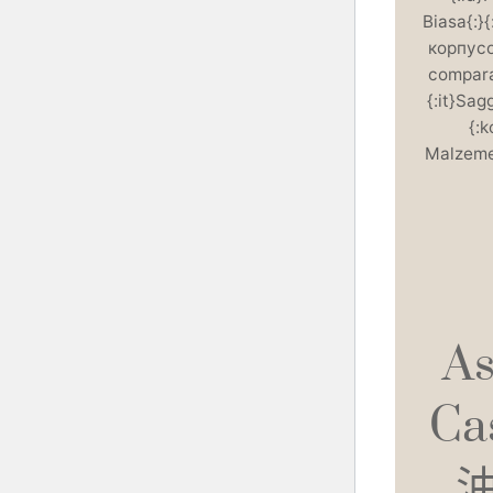
Biasa{:
корпу
compara
{:it}Sag
{:
Malzemel
As
Ca