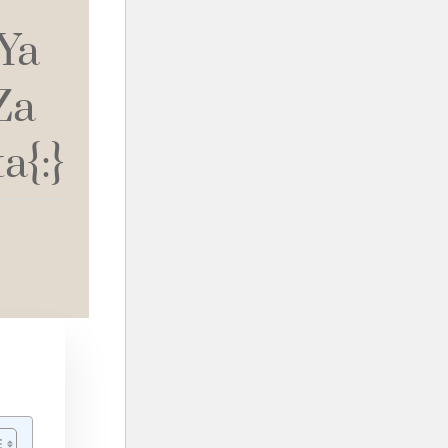
Ya
Za
{:}