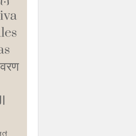
iva
les
as
आवरण