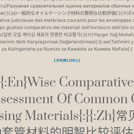
}{:ru}Разумная сравнительная оценка материалов обычных 
сов{:}{:ja}一般的なオイルケーシング材料の賢明な比較評価{:}{:fr}Éval
tive judicieuse des matériaux courants pour les enveloppes d'
gio giudizio comparativo dei materiali dell'involucro dell'olio 
ko}일반 오일 케이싱 재료의 현명한 비교평가{:}{:tr}Yaygın Yağ Muhaf
erinin Akıllı Karşılaştırmalı Değerlendirmesi{:}{:sw}Tathmini 
ya Kulinganisha ya Nyenzo za Kawaida za Kuweka Mafuta{:}
{:EN}BLOG{:}
{:en}Wise Comparative
sessment Of Common 
sing Materials{:}{:zh}
油套管材料的明智比较评估{: