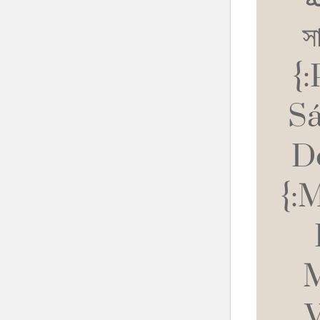
সা
{
Sá
D
{:
M
V