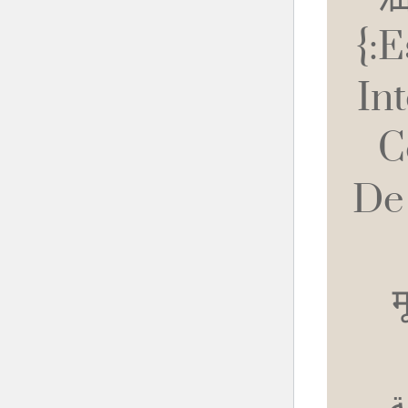
{:
In
C
De 
मू
شائعة