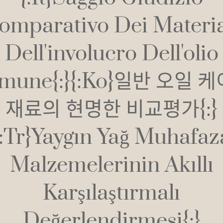
omparativo Dei Materia
Dell'involucro Dell'olio
mune{:}{:ko}일반 오일 
재료의 현명한 비교평가{:}
{:tr}Yaygın Yağ Muhafaz
Malzemelerinin Akıllı
Karşılaştırmalı
Değerlendirmesi{:}