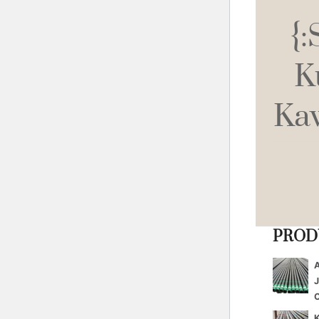
{
K
Kaw
PROD
A
C
K