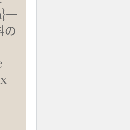
a}一
料の
e
ux