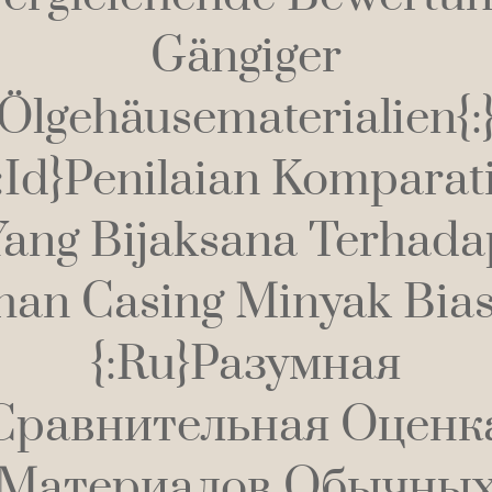
Gängiger
Ölgehäusematerialien{:
{:id}Penilaian Komparati
Yang Bijaksana Terhada
an Casing Minyak Bias
{:ru}Разумная
Сравнительная Оценк
Материалов Обычны