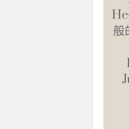
Не
般
J