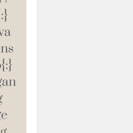
{:}
va
uns
:}
gan
g
ge
ng