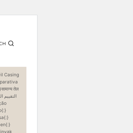
CH
l Casing
arativa
मान्य तेल
{:}
a{:}
en{:}
Minyak